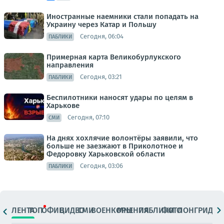
Иностранные наемники стали попадать на
Украину через Катар и Польшу
Сегодня, 06:04
ПАБЛИКИ
Примерная карта Великобурлукского
направления
Сегодня, 03:21
ПАБЛИКИ
Беспилотники наносят удары по целям в
Харькове
Сегодня, 07:10
СМИ
На днях хохлячие волонтёры заявили, что
больше не заезжают в Приколотное и
Федоровку Харьковской области
Сегодня, 03:06
ПАБЛИКИ
ЛЕНТА
ТОП
ОФИЦ.
ВИДЕО
СМИ
ВОЕНКОРЫ
МНЕНИЯ
ПАБЛИКИ
ФОТО
ЛОНГРИДЫ