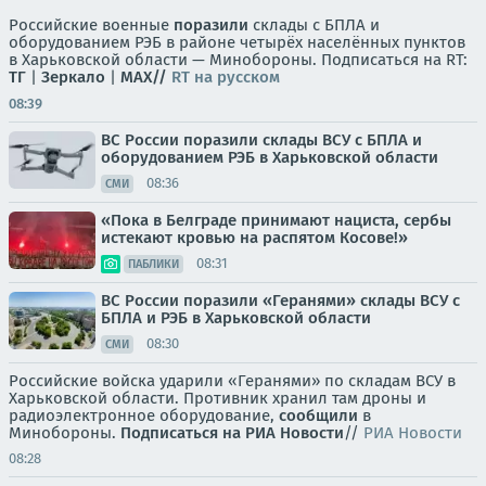
Российские военные
поразили
склады с БПЛА и
оборудованием РЭБ в районе четырёх населённых пунктов
в Харьковской области — Минобороны. Подписаться на RT:
ТГ
|
Зеркало
|
MAX//
RT на русском
08:39
ВС России поразили склады ВСУ с БПЛА и
оборудованием РЭБ в Харьковской области
08:36
СМИ
«Пока в Белграде принимают нациста, сербы
истекают кровью на распятом Косове!»
08:31
ПАБЛИКИ
ВС России поразили «Геранями» склады ВСУ с
БПЛА и РЭБ в Харьковской области
08:30
СМИ
Российские войска ударили «Геранями» по складам ВСУ в
Харьковской области. Противник хранил там дроны и
радиоэлектронное оборудование,
сообщили
в
Минобороны.
Подписаться на РИА Новости
//
РИА Новости
08:28