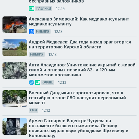
бесправных заложников
12:54
ПАБЛИКИ
Александр Зимовский: Как медиаконсультант
медиаконсультанту
12:13
МНЕНИЯ
Андрей Медведев: Два года назад враг вторгся
на территорию Курской области
12:13
МНЕНИЯ
Апти Алаудинов: Уничтожение укрытий с живой
силой и огневых позиций 82- и 120-мм
миномётов противника
12:13
ОФИЦ.
Военный Дандыкин спрогнозировал, что к
сентябрю в зоне СВО наступит переломный
момент
12:12
СМИ
Армен Гаспарян: В центре Чугуева на
постаменте бывшего памятника Ленину
появился мурал двум ублюдкам: Шухевичу и
Коновальцу