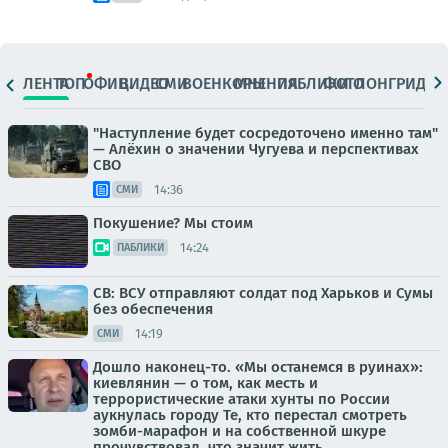
ЛЕНТА
ТОП
ОФИЦ.
ВИДЕО
СМИ
ВОЕНКОРЫ
МНЕНИЯ
ПАБЛИКИ
ФОТО
ЛОНГРИДЫ
"Наступление будет сосредоточено именно там"
— Алёхин о значении Чугуева и перспективах
СВО
14:36
СМИ
Покушение? Мы стоим
14:24
ПАБЛИКИ
СВ: ВСУ отправляют солдат под Харьков и Сумы
без обеспечения
14:19
СМИ
Дошло наконец-то. «Мы останемся в руинах»:
киевлянин — о том, как месть и
террористические атаки хунты по России
аукнулась городу Те, кто перестал смотреть
зомби-марафон и на собственной шкуре
прочувствовал, что значит жить...