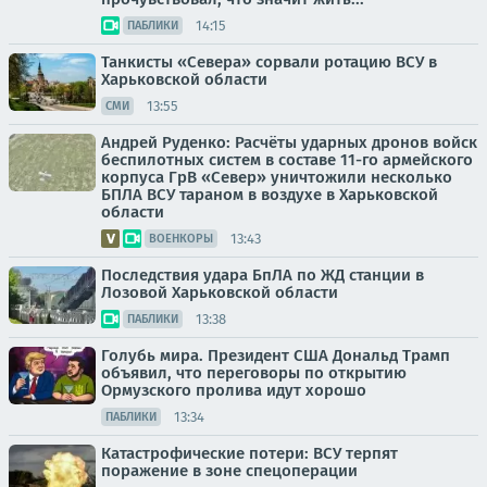
14:15
ПАБЛИКИ
Танкисты «Севера» сорвали ротацию ВСУ в
Харьковской области
13:55
СМИ
Андрей Руденко: Расчёты ударных дронов войск
беспилотных систем в составе 11-го армейского
корпуса ГрВ «Север» уничтожили несколько
БПЛА ВСУ тараном в воздухе в Харьковской
области
13:43
ВОЕНКОРЫ
Последствия удара БпЛА по ЖД станции в
Лозовой Харьковской области
13:38
ПАБЛИКИ
Голубь мира. Президент США Дональд Трамп
объявил, что переговоры по открытию
Ормузского пролива идут хорошо
13:34
ПАБЛИКИ
Катастрофические потери: ВСУ терпят
поражение в зоне спецоперации