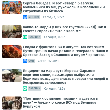
Сергей Лебедев: И вот четверг, 6 августа:
волшебники из МО, рукожопы в исполнении и
хитрожопы из бизнеса
Сегодня, 08:22
МНЕНИЯ
Какие-то морды у них все грустненькие))) Так и
хочется спросить: "что с хлеб м?"
Сегодня, 09:17
ПАБЛИКИ
Сводка с фронтов СВО 6 августа: Так вот зачем
Путин срочно начал ротацию генералов. Наши в
Орехове. Заход в Славянск и штурм Чернигова
Сегодня, 08:51
СМИ
Инцидент на маршруте Мерефа–Харьков:
водителя сняли, пассажиров выбросили
Водитель возмущён: власть превратила людей в
бесправных заложников
Сегодня, 12:54
ПАБЛИКИ
"Противник оставляет позиции и сдаётся в
плен" — Алёхин о крахе ВСУ под Великим
Бурлуком