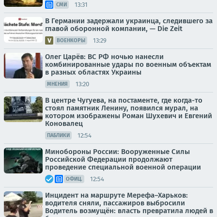
13:31
СМИ
В Германии задержали украинца, следившего за
главой оборонной компании, — Die Zeit
13:29
ВОЕНКОРЫ
Олег Царёв: ВС РФ ночью нанесли
комбинированные удары по военным объектам
в разных областях Украины
13:20
МНЕНИЯ
В центре Чугуева, на постаменте, где когда-то
стоял памятник Ленину, появился мурал, на
котором изображены Роман Шухевич и Евгений
Коновалец
12:54
ПАБЛИКИ
Минобороны России: Вооруженные Силы
Российской Федерации продолжают
проведение специальной военной операции
12:54
ОФИЦ.
Инцидент на маршруте Мерефа–Харьков:
водителя сняли, пассажиров выбросили
Водитель возмущён: власть превратила людей в