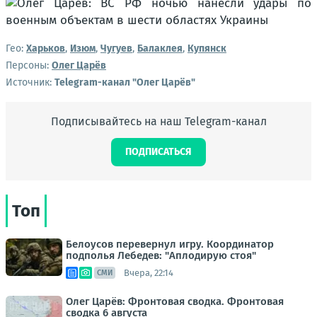
Гео:
Харьков
,
Изюм
,
Чугуев
,
Балаклея
,
Купянск
Персоны:
Олег Царёв
Источник:
Telegram-канал "Олег Царёв"
Подписывайтесь на наш Telegram-канал
ПОДПИСАТЬСЯ
Топ
Белоусов перевернул игру. Координатор
подполья Лебедев: "Аплодирую стоя"
Вчера, 22:14
СМИ
Олег Царёв: Фронтовая сводка. Фронтовая
сводка 6 августа