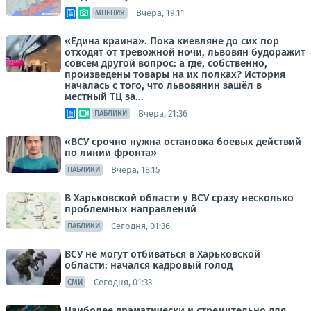
Вчера, 19:11
МНЕНИЯ
«Едина краина». Пока киевляне до сих пор
отходят от тревожной ночи, львовян будоражит
совсем другой вопрос: а где, собственно,
произведены товары на их полках? История
началась с того, что львовянин зашёл в
местный ТЦ за...
Вчера, 21:36
ПАБЛИКИ
«ВСУ срочно нужна остановка боевых действий
по линии фронта»
Вчера, 18:15
ПАБЛИКИ
В Харьковской области у ВСУ сразу несколько
проблемных направлений
Сегодня, 01:36
ПАБЛИКИ
ВСУ не могут отбиваться в Харьковской
области: начался кадровый голод
Сегодня, 01:33
СМИ
Наиболее драматически и стремительно для