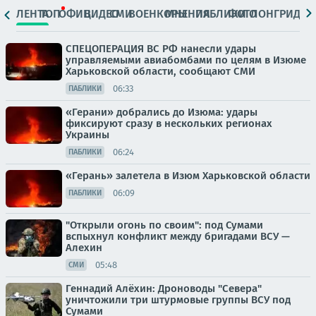
ЛЕНТА
ТОП
ОФИЦ.
ВИДЕО
СМИ
ВОЕНКОРЫ
МНЕНИЯ
ПАБЛИКИ
ФОТО
ЛОНГРИДЫ
СПЕЦОПЕРАЦИЯ ВС РФ нанесли удары
управляемыми авиабомбами по целям в Изюме
Харьковской области, сообщают СМИ
06:33
ПАБЛИКИ
«Герани» добрались до Изюма: удары
фиксируют сразу в нескольких регионах
Украины
06:24
ПАБЛИКИ
«Герань» залетела в Изюм Харьковской области
06:09
ПАБЛИКИ
"Открыли огонь по своим": под Сумами
вспыхнул конфликт между бригадами ВСУ —
Алехин
05:48
СМИ
Геннадий Алёхин: Дроноводы "Севера"
уничтожили три штурмовые группы ВСУ под
Сумами