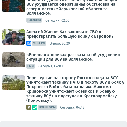
ВСУ ухудшается оперативная обстановка на
северо-востоке Харьковской области за
Волчанском
Сегодня, 02:30
ПАБЛИКИ
Алексей Живов: Как закончить СВО и
предотвратить большую войну с Европой?
Вчера, 20:29
МНЕНИЯ
«Военная хроника» рассказала об ухудшении
ситуации для ВСУ за Волчанском
Сегодня, 04:03
СМИ
Перешедшие на сторону России солдаты ВСУ
уничтожают технику НАТО и пехоту ВСУ в боях у
Покровска Бойцы батальона им. Максима
Кривоноса уничтожают боевиков и боевую
технику ВСУ на подступах к Красноармейску
(Покровску):
Сегодня, 04:42
ВОЕНКОРЫ