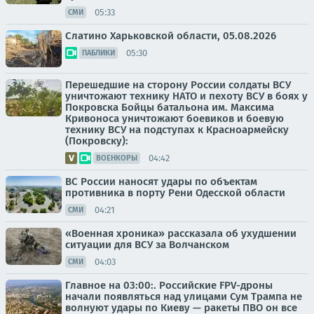
05:33
СМИ
Слатино Харьковской области, 05.08.2026
05:30
ПАБЛИКИ
Перешедшие на сторону России солдаты ВСУ
уничтожают технику НАТО и пехоту ВСУ в боях у
Покровска Бойцы батальона им. Максима
Кривоноса уничтожают боевиков и боевую
технику ВСУ на подступах к Красноармейску
(Покровску):
04:42
ВОЕНКОРЫ
ВС России наносят удары по объектам
противника в порту Рени Одесской области
04:21
СМИ
«Военная хроника» рассказала об ухудшении
ситуации для ВСУ за Волчанском
04:03
СМИ
Главное на 03:00:. Российские FPV-дроны
начали появляться над улицами Сум Трампа не
волнуют удары по Киеву — ракеты ПВО он все