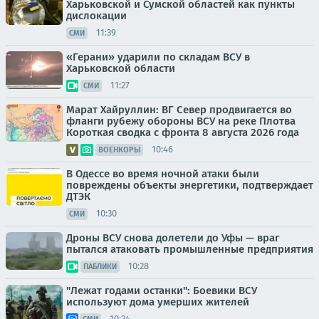
Харьковской и Сумской областей как пункты
дислокации
11:39
СМИ
«Герани» ударили по складам ВСУ в
Харьковской области
11:27
СМИ
Марат Хайруллин: ВГ Север продвигается во
фланги рубежу обороны ВСУ на реке Плотва
Короткая сводка с фронта 8 августа 2026 года
10:46
ВОЕНКОРЫ
В Одессе во время ночной атаки были
повреждены объекты энергетики, подтверждает
ДТЭК
10:30
СМИ
Дроны ВСУ снова долетели до Уфы — враг
пытался атаковать промышленные предприятия
10:28
ПАБЛИКИ
"Лежат годами останки": Боевики ВСУ
используют дома умерших жителей
10:24