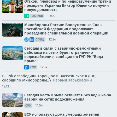
Отакои, пчеловод и по недоразумению третий
президент Украины Виктор Ющенко получил
новую должность
12:48
ПАБЛИКИ
Минобороны России: Вооруженные Силы
Российской Федерации продолжают
проведение специальной военной операции
12:24
ОФИЦ.
Сегодня в связи с аварийно-ремонтными
работами на сетях будет ограничено
водоснабжение, сообщили в ГУП РК "Вода
Крыма"
12:14
СМИ
ВС РФ освободили Торецкое и Васютинское в ДНР,
сообщило Минобороны.//
Первый Харьковский
12:13
Сегодня часть Крыма останется без воды из-за
аварий на сетях водоснабжения
11:54
СМИ
ВСУ используют дома умерших жителей