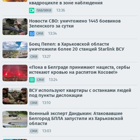
квадроцикле в зоне наблюдения
13:36
ПАБЛИКИ
Новости СВО: уничтожено 1445 боевиков
Зеленского за сутки
13:34
СМИ
Боец Пепел: в Харьковской области
уничтожили более 20 станций Starlink ВСУ
13:27
СМИ
«Пока в Белграде принимают нациста, сербы
истекают кровью на распятом Косове!»
13:24
СМИ
ВСУ используют квартиры с останками людей
под пункты дислокации
13:10
СМИ
Военный эксперт Дандыкин: Атаковавшие
Белгород БПЛА запустили из Харьковской
области
13:03
СМИ