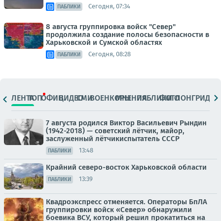
Сегодня, 07:34
ПАБЛИКИ
8 августа группировка войск "Север"
продолжила создание полосы безопасности в
Харьковской и Сумской областях
Сегодня, 08:28
ПАБЛИКИ
ЛЕНТА
ТОП
ОФИЦ.
ВИДЕО
СМИ
ВОЕНКОРЫ
МНЕНИЯ
ПАБЛИКИ
ФОТО
ЛОНГРИДЫ
7 августа родился Виктор Васильевич Рындин
(1942-2018) — советский лётчик, майор,
заслуженный лётчикиспытатель СССР
13:48
ПАБЛИКИ
Крайний северо-восток Харьковской области
13:39
ПАБЛИКИ
Квадроэкспресс отменяется. Операторы БпЛА
группировки войск «Север» обнаружили
боевика ВСУ, который решил прокатиться на