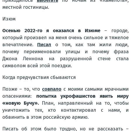
приходилось
выбегать
по ночам из «Камелота»,
местной гостиницы.
Изюм
Осенью 2022-го я оказался в Изюме
– городе,
который произвел на меня очень сильное и тяжелое
впечатление.
Писал
о том, как там жили люди,
почему переименовали улицы и почему фраза
Джона Леннона на разрушенной стене стала
символом всей этой поездки.
Когда предчувствия сбываются
Позже – то, что
совпало
с моими самыми мрачными
опасениями:
попытка укрофашистов явить миру
«новую Бучу».
План, направленный на то, чтобы
уничтожить тех, кто контактировал с нами, и
обвинить в этом российскую армию.
Писать об этом было трудно, но не рассказать –