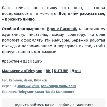
Даже сейчас, пока пишу этот пост, я снова
возвращаюсь в те моменты.
Всё, о чём рассказывал,
– прожито лично.
Особая благодарность
Ирине Лисовой
,
талантливому
журналисту, писателю, моему соавтору, которая
помогает оформлять эти мемуары, бережно работая
с каждым воспоминанием и передавая их так, чтобы
прочувствовать мог каждый.
#работаем #ZaНаших
Малькевич в
Telegram
|
ВК
|
RUTUBE
|
Дзен
Гео:
Харьков
,
Изюм
,
Купянск
Персоны:
Максим Губин
,
Александр Малькевич
Источник:
Telegram-канал "Media Малькевич"
Подписывайтесь на наш паблик в ВКонтакте