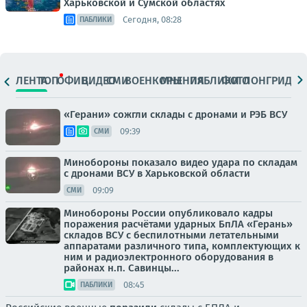
Харьковской и Сумской областях
Сегодня, 08:28
ПАБЛИКИ
ЛЕНТА
ТОП
ОФИЦ.
ВИДЕО
СМИ
ВОЕНКОРЫ
МНЕНИЯ
ПАБЛИКИ
ФОТО
ЛОНГРИДЫ
«Герани» сожгли склады с дронами и РЭБ ВСУ
09:39
СМИ
Минобороны показало видео удара по складам
с дронами ВСУ в Харьковской области
09:09
СМИ
Минобороны России опубликовало кадры
поражения расчётами ударных БпЛА «Герань»
складов ВСУ с беспилотными летательными
аппаратами различного типа, комплектующих к
ним и радиоэлектронного оборудования в
районах н.п. Савинцы...
08:45
ПАБЛИКИ