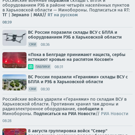
Российские военные
поразили
склады с БПЛА и
оборудованием РЭБ в районе четырёх населённых пунктов
в Харьковской области — Минобороны. Подписаться на RT:
ТГ
|
Зеркало
|
MAX//
RT на русском
08:39
ВС России поразили склады ВСУ с БПЛА и
оборудованием РЭБ в Харьковской области
08:36
СМИ
«Пока в Белграде принимают нациста, сербы
истекают кровью на распятом Косове!»
08:31
ПАБЛИКИ
ВС России поразили «Геранями» склады ВСУ с
БПЛА и РЭБ в Харьковской области
08:30
СМИ
Российские войска ударили «Геранями» по складам ВСУ в
Харьковской области. Противник хранил там дроны и
радиоэлектронное оборудование,
сообщили
в
Минобороны.
Подписаться на РИА Новости
//
РИА Новости
08:28
8 августа группировка войск "Север"