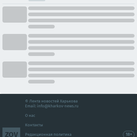
© Лента новостей Харькова
Email:
info@kharkov-news.ru
О нас
Контакты
ZOV
18+
Редакционная политика