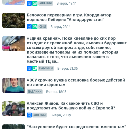
Вчера, 19:11
МНЕНИЯ
Белоусов перевернул игру. Координатор
подполья Лебедев: "Аплодирую стоя"
Вчера, 22:14
СМИ
«Едина краина». Пока киевляне до сих пор
отходят от тревожной ночи, львовян будоражит
совсем другой вопрос: а где, собственно,
произведены товары на их полках? История
началась с того, что львовянин зашёл в
местный ТЦ за...
Вчера, 21:36
ПАБЛИКИ
«ВСУ срочно нужна остановка боевых действий
по линии фронта»
Вчера, 18:15
ПАБЛИКИ
Алексей Живов: Как закончить СВО и
предотвратить большую войну с Европой?
Вчера, 20:29
МНЕНИЯ
"Наступление будет сосредоточено именно там"