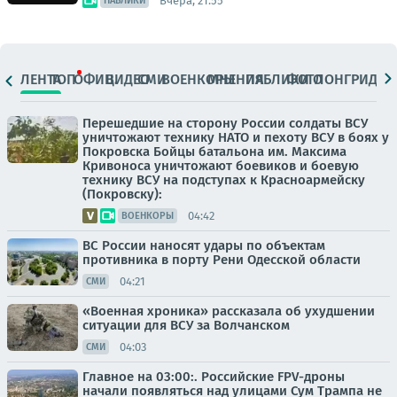
Вчера, 21:55
ПАБЛИКИ
ЛЕНТА
ТОП
ОФИЦ.
ВИДЕО
СМИ
ВОЕНКОРЫ
МНЕНИЯ
ПАБЛИКИ
ФОТО
ЛОНГРИДЫ
Перешедшие на сторону России солдаты ВСУ
уничтожают технику НАТО и пехоту ВСУ в боях у
Покровска Бойцы батальона им. Максима
Кривоноса уничтожают боевиков и боевую
технику ВСУ на подступах к Красноармейску
(Покровску):
04:42
ВОЕНКОРЫ
ВС России наносят удары по объектам
противника в порту Рени Одесской области
04:21
СМИ
«Военная хроника» рассказала об ухудшении
ситуации для ВСУ за Волчанском
04:03
СМИ
Главное на 03:00:. Российские FPV-дроны
начали появляться над улицами Сум Трампа не