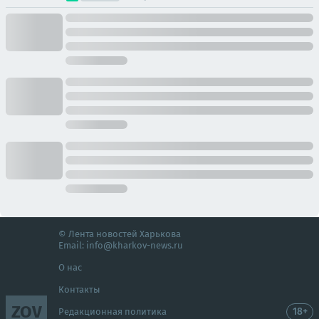
© Лента новостей Харькова
Email:
info@kharkov-news.ru
О нас
Контакты
ZOV
18+
Редакционная политика