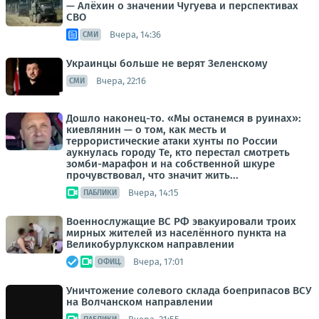
— Алёхин о значении Чугуева и перспективах
СВО
Вчера, 14:36
СМИ
Украинцы больше не верят Зеленскому
Вчера, 22:16
СМИ
Дошло наконец-то. «Мы останемся в руинах»:
киевлянин — о том, как месть и
террористические атаки хунты по России
аукнулась городу Те, кто перестал смотреть
зомби-марафон и на собственной шкуре
прочувствовал, что значит жить...
Вчера, 14:15
ПАБЛИКИ
Военнослужащие ВС РФ эвакуировали троих
мирных жителей из населённого пункта на
Великобурлукском направлении
Вчера, 17:01
ОФИЦ.
Уничтожение солевого склада боеприпасов ВСУ
на Волчанском направлении