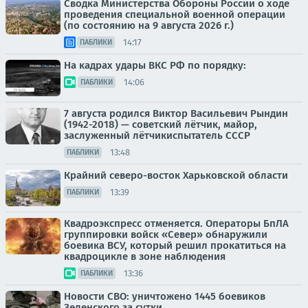
Сводка Министерства Обороны России о ходе
проведения специальной военной операции
(по состоянию на 9 августа 2026 г.)
14:17
ПАБЛИКИ
На кадрах удары ВКС РФ по порядку:
14:06
ПАБЛИКИ
7 августа родился Виктор Васильевич Рындин
(1942-2018) — советский лётчик, майор,
заслуженный лётчикиспытатель СССР
13:48
ПАБЛИКИ
Крайний северо-восток Харьковской области
13:39
ПАБЛИКИ
Квадроэкспресс отменяется. Операторы БпЛА
группировки войск «Север» обнаружили
боевика ВСУ, который решил прокатиться на
квадроцикле в зоне наблюдения
13:36
ПАБЛИКИ
Новости СВО: уничтожено 1445 боевиков
Зеленского за сутки