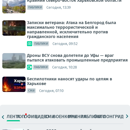
Крайний северо-восток Харьковской области
Сегодня, 13:39
ПАБЛИКИ
Записки ветерана: Атака на Белгород была
максимально террористической и
направленной, исключительно против
гражданского населения
Сегодня, 09:52
ПАБЛИКИ
Дроны ВСУ снова долетели до Уфы — враг
пытался атаковать промышленные предприятия
Сегодня, 10:28
ПАБЛИКИ
Беспилотники наносят удары по целям в
Харькове
Сегодня, 07:10
СМИ
ЛЕНТА
ТОП
ОФИЦ.
ВИДЕО
СМИ
ВОЕНКОРЫ
МНЕНИЯ
ПАБЛИКИ
ФОТО
ЛОНГРИДЫ