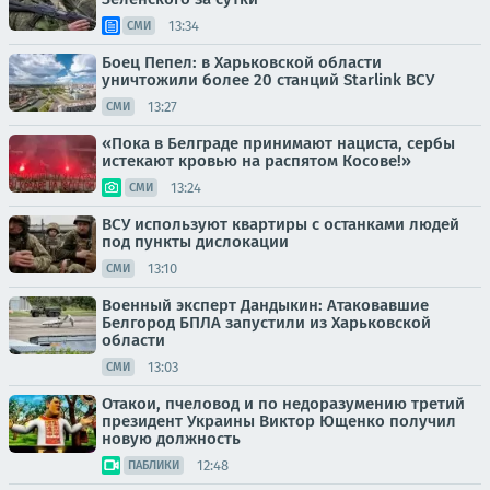
13:34
СМИ
Боец Пепел: в Харьковской области
уничтожили более 20 станций Starlink ВСУ
13:27
СМИ
«Пока в Белграде принимают нациста, сербы
истекают кровью на распятом Косове!»
13:24
СМИ
ВСУ используют квартиры с останками людей
под пункты дислокации
13:10
СМИ
Военный эксперт Дандыкин: Атаковавшие
Белгород БПЛА запустили из Харьковской
области
13:03
СМИ
Отакои, пчеловод и по недоразумению третий
президент Украины Виктор Ющенко получил
новую должность
12:48
ПАБЛИКИ