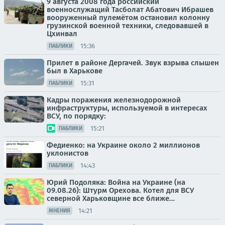
9 августа 2008 года российский
военнослужащий Тасболат Абатович Ибрашев
вооруженный пулемётом остановил колонну
грузинской военной техники, следовавшей в
Цхинвал
15:36
ПАБЛИКИ
Прилет в районе Дергачей. Звук взрыва слышен
был в Харькове
15:31
ПАБЛИКИ
Кадры поражения железнодорожной
инфраструктуры, используемой в интересах
ВСУ, по порядку:
15:21
ПАБЛИКИ
Федиенко: на Украине около 2 миллионов
уклонистов
14:43
ПАБЛИКИ
Юрий Подоляка: Война на Украине (на
09.08.26): Штурм Орехова. Котел для ВСУ
северной Харьковщине все ближе…
14:21
МНЕНИЯ