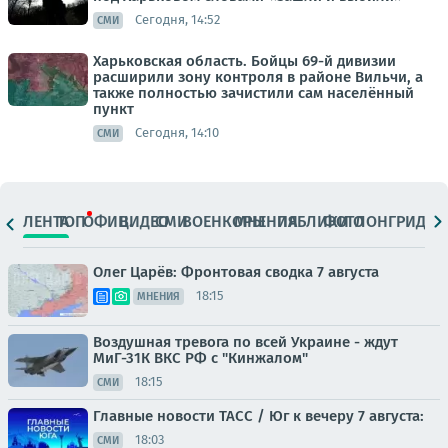
Сегодня, 14:52
СМИ
Харьковская область. Бойцы 69-й дивизии
расширили зону контроля в районе Вильчи, а
также полностью зачистили сам населённый
пункт
Сегодня, 14:10
СМИ
ЛЕНТА
ТОП
ОФИЦ.
ВИДЕО
СМИ
ВОЕНКОРЫ
МНЕНИЯ
ПАБЛИКИ
ФОТО
ЛОНГРИДЫ
Олег Царёв: Фронтовая сводка 7 августа
18:15
МНЕНИЯ
Воздушная тревога по всей Украине - ждут
МиГ-31К ВКС РФ с "Кинжалом"
18:15
СМИ
Главные новости ТАСС / Юг к вечеру 7 августа:
18:03
СМИ