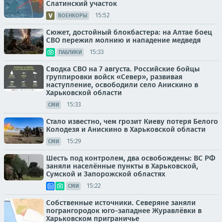
Слатинский участок
15:52
ВОЕНКОРЫ
Сюжет, достойный блокбастера: на Алтае боец
СВО пережил молнию и нападение медведя
15:33
ПАБЛИКИ
Сводка СВО на 7 августа. Российские бойцы
группировки войск «Север», развивая
наступление, освободили село Анискино в
Харьковской области
15:33
СМИ
Стало известно, чем грозит Киеву потеря Белого
Колодезя и Анискино в Харьковской области
15:29
СМИ
Шесть под контролем, два освобождены: ВС РФ
заняли населённые пункты в Харьковской,
Сумской и Запорожской областях
15:22
СМИ
Собственные источники. Северяне заняли
погрангородок юго-западнее Журавлёвки в
Харьковском приграничье