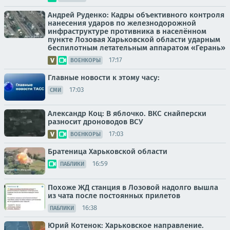
Андрей Руденко: Кадры объективного контроля
нанесения ударов по железнодорожной
инфраструктуре противника в населённом
пункте Лозовая Харьковской области ударным
беспилотным летательным аппаратом «Герань»
17:17
ВОЕНКОРЫ
Главные новости к этому часу:
17:03
СМИ
Александр Коц: В яблочко. ВКС снайперски
разносит дроноводов ВСУ
17:03
ВОЕНКОРЫ
Братеница Харьковской области
16:59
ПАБЛИКИ
Похоже ЖД станция в Лозовой надолго вышла
из чата после постоянных прилетов
16:38
ПАБЛИКИ
Юрий Котенок: Харьковское направление.