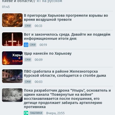
Киеве и области//
RT на русском
01:45
В пригороде Харькова прогремели взрывы во
время воздушной тревоги
00:33
СМИ
Вот и закончилось среда. Давайте же подведём
информационные итоги дня:
00:19
СМИ
Удар нанесён по Харькову
00:09
СМИ
ПВО сработала в районе Железногорска
Курской области, сообщается о столбе дыма
00:03
СМИ
Пока разработчик дрона "Упырь", основатель и
админ канала "Повернутые на войне"
восстанавливается после покушения, его
детище продолжает забирать артиллерию
противника
Вчера, 23:55
ПАБЛИКИ