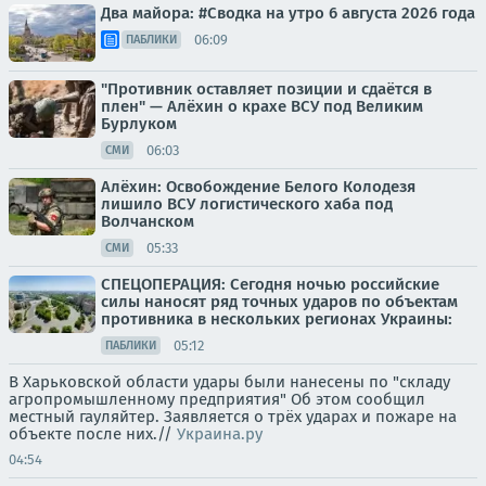
Два майора: #Сводка на утро 6 августа 2026 года
06:09
ПАБЛИКИ
"Противник оставляет позиции и сдаётся в
плен" — Алёхин о крахе ВСУ под Великим
Бурлуком
06:03
СМИ
Алёхин: Освобождение Белого Колодезя
лишило ВСУ логистического хаба под
Волчанском
05:33
СМИ
СПЕЦОПЕРАЦИЯ: Сегодня ночью российские
силы наносят ряд точных ударов по объектам
противника в нескольких регионах Украины:
05:12
ПАБЛИКИ
В Харьковской области удары были нанесены по "складу
агропромышленному предприятия" Об этом сообщил
местный гауляйтер. Заявляется о трёх ударах и пожаре на
объекте после них.//
Украина.ру
04:54