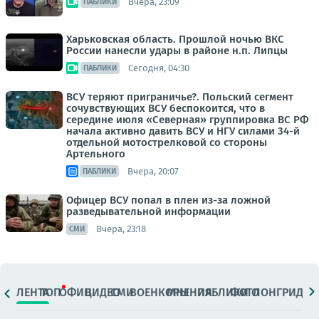
Вчера, 23:09
ПАБЛИКИ
Харьковская область. Прошлой ночью ВКС
России нанесли удары в районе н.п. Липцы
Сегодня, 04:30
ПАБЛИКИ
ВСУ теряют приграничье?. Польский сегмент
сочувствующих ВСУ беспокоится, что в
середине июля «Северная» группировка ВС РФ
начала активно давить ВСУ и НГУ силами 34-й
отдельной мотострелковой со стороны
Артельного
Вчера, 20:07
ПАБЛИКИ
Офицер ВСУ попал в плен из-за ложной
разведывательной информации
Вчера, 23:18
СМИ
ЛЕНТА
ТОП
ОФИЦ.
ВИДЕО
СМИ
ВОЕНКОРЫ
МНЕНИЯ
ПАБЛИКИ
ФОТО
ЛОНГРИДЫ