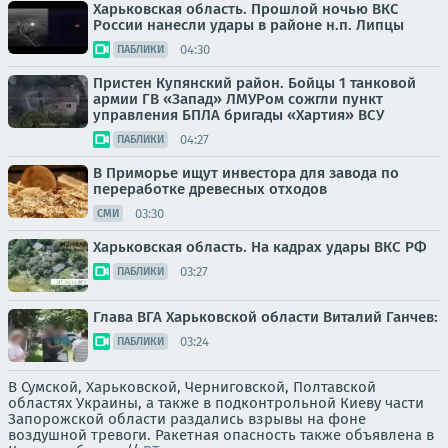
Харьковская область. Прошлой ночью ВКС
России нанесли удары в районе н.п. Липцы
04:30
ПАБЛИКИ
Пристен Купянский район. Бойцы 1 танковой
армии ГВ «Запад» ЛМУРом сожгли пункт
управления БПЛА бригады «Хартия» ВСУ
04:27
ПАБЛИКИ
В Приморье ищут инвестора для завода по
переработке древесных отходов
03:30
СМИ
Харьковская область. На кадрах удары ВКС РФ
03:27
ПАБЛИКИ
Глава ВГА Харьковской области Виталий Ганчев:
03:24
ПАБЛИКИ
В Сумской, Харьковской, Черниговской, Полтавской
областях Украины, а также в подконтрольной Киеву части
Запорожской области раздались взрывы на фоне
воздушной тревоги. Ракетная опасность также объявлена в