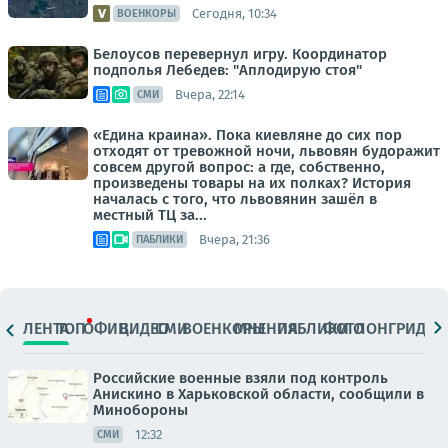
Сегодня, 10:34
ВОЕНКОРЫ
Белоусов перевернул игру. Координатор
подполья Лебедев: "Аплодирую стоя"
Вчера, 22:14
СМИ
«Едина краина». Пока киевляне до сих пор
отходят от тревожной ночи, львовян будоражит
совсем другой вопрос: а где, собственно,
произведены товары на их полках? История
началась с того, что львовянин зашёл в
местный ТЦ за...
Вчера, 21:36
ПАБЛИКИ
ЛЕНТА
ТОП
ОФИЦ.
ВИДЕО
СМИ
ВОЕНКОРЫ
МНЕНИЯ
ПАБЛИКИ
ФОТО
ЛОНГРИДЫ
Российские военные взяли под контроль
Анискино в Харьковской области, сообщили в
Минобороны
12:32
СМИ