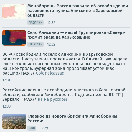
Минобороны России заявило об освобождении
населённого пункта Анискино в Харьковской
области
12:32
ПАБЛИКИ
Село Анискино — наше! Группировка «Север»
громит врага на Харьковщине
12:32
ПАБЛИКИ
ВС РФ освободили поселок Анискино в Харьковской
области. Наступление продолжается. В ближайшую неделе
еще несколько населенных пунктов также перейдут там по
наш контроль.Буферная зона продолжает устойчиво
расширяться.//
Colonelcassad
12:31
Российские военные освободили Анискино в Харьковской
области, сообщило Минобороны. Подписаться на RT:
ТГ
|
Зеркало
|
MAX
//
RT на русском
12:30
Главное из нового брифинга Минобороны
России:
12:29
СМИ