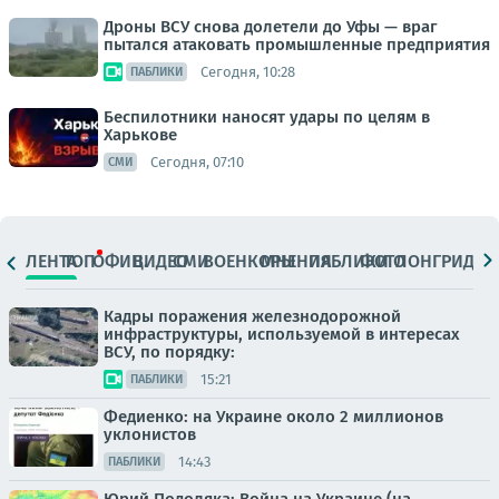
Дроны ВСУ снова долетели до Уфы — враг
пытался атаковать промышленные предприятия
Сегодня, 10:28
ПАБЛИКИ
Беспилотники наносят удары по целям в
Харькове
Сегодня, 07:10
СМИ
ЛЕНТА
ТОП
ОФИЦ.
ВИДЕО
СМИ
ВОЕНКОРЫ
МНЕНИЯ
ПАБЛИКИ
ФОТО
ЛОНГРИДЫ
Кадры поражения железнодорожной
инфраструктуры, используемой в интересах
ВСУ, по порядку:
15:21
ПАБЛИКИ
Федиенко: на Украине около 2 миллионов
уклонистов
14:43
ПАБЛИКИ