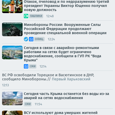
Отакои, пчеловод и по недоразумению третий
президент Украины Виктор Ющенко получил
новую должность
12:48
ПАБЛИКИ
Минобороны России: Вооруженные Силы
Российской Федерации продолжают
проведение специальной военной операции
12:24
ОФИЦ.
Сегодня в связи с аварийно-ремонтными
работами на сетях будет ограничено
водоснабжение, сообщили в ГУП РК "Вода
Крыма"
12:14
СМИ
ВС РФ освободили Торецкое и Васютинское в ДНР,
сообщило Минобороны.//
Первый Харьковский
12:13
Сегодня часть Крыма останется без воды из-за
аварий на сетях водоснабжения
11:54
СМИ
ВСУ используют дома умерших жителей