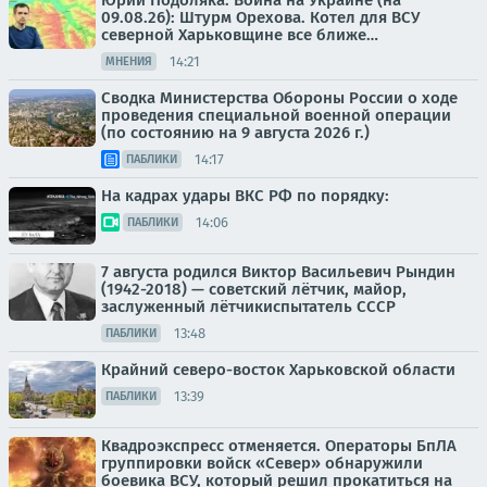
Юрий Подоляка: Война на Украине (на
09.08.26): Штурм Орехова. Котел для ВСУ
северной Харьковщине все ближе…
14:21
МНЕНИЯ
Сводка Министерства Обороны России о ходе
проведения специальной военной операции
(по состоянию на 9 августа 2026 г.)
14:17
ПАБЛИКИ
На кадрах удары ВКС РФ по порядку:
14:06
ПАБЛИКИ
7 августа родился Виктор Васильевич Рындин
(1942-2018) — советский лётчик, майор,
заслуженный лётчикиспытатель СССР
13:48
ПАБЛИКИ
Крайний северо-восток Харьковской области
13:39
ПАБЛИКИ
Квадроэкспресс отменяется. Операторы БпЛА
группировки войск «Север» обнаружили
боевика ВСУ, который решил прокатиться на