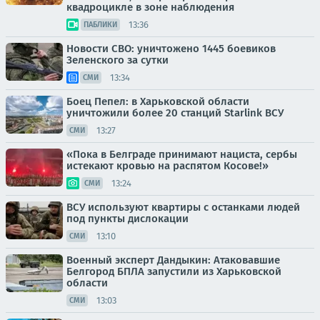
квадроцикле в зоне наблюдения
13:36
ПАБЛИКИ
Новости СВО: уничтожено 1445 боевиков
Зеленского за сутки
13:34
СМИ
Боец Пепел: в Харьковской области
уничтожили более 20 станций Starlink ВСУ
13:27
СМИ
«Пока в Белграде принимают нациста, сербы
истекают кровью на распятом Косове!»
13:24
СМИ
ВСУ используют квартиры с останками людей
под пункты дислокации
13:10
СМИ
Военный эксперт Дандыкин: Атаковавшие
Белгород БПЛА запустили из Харьковской
области
13:03
СМИ