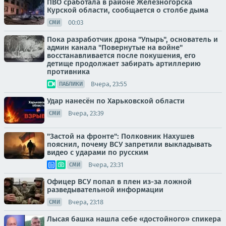
ПВО сработала в районе Железногорска
Курской области, сообщается о столбе дыма
00:03
СМИ
Пока разработчик дрона "Упырь", основатель и
админ канала "Повернутые на войне"
восстанавливается после покушения, его
детище продолжает забирать артиллерию
противника
Вчера, 23:55
ПАБЛИКИ
Удар нанесён по Харьковской области
Вчера, 23:39
СМИ
"Застой на фронте": Полковник Нахушев
пояснил, почему ВСУ запретили выкладывать
видео с ударами по русским
Вчера, 23:31
СМИ
Офицер ВСУ попал в плен из-за ложной
разведывательной информации
Вчера, 23:18
СМИ
Лысая башка нашла себе «достойного» спикера