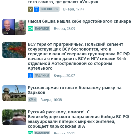
того самого, где делают «Упыря»
Вчера, 17:47
ВОЕНКОРЫ
Лысая башка нашла себе «достойного» спикера
Вчера, 23:09
ПАБЛИКИ
ВСУ теряют приграничье?. Польский сегмент
сочувствующих ВСУ беспокоится, что в
середине июля «Северная» группировка ВС РФ
начала активно давить ВСУ и НГУ силами 34-й
отдельной мотострелковой со стороны
Артельного
Вчера, 20:07
ПАБЛИКИ
Русская армия готова к большому рывку на
Харьков
Вчера, 10:38
СМИ
Русский русскому, помоги!. С
Великобурлукского направления бойцы ВС РФ
эвакуировали пятерых мирных жителей,
сообщает Харьковская ВГА
Вчера, 20:11
ПАБЛИКИ