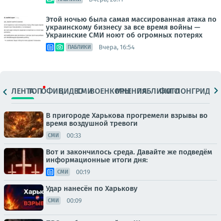
Этой ночью была самая массированная атака по
украинскому бизнесу за все время войны —
Украинские СМИ ноют об огромных потерях
Вчера, 16:54
ПАБЛИКИ
ЛЕНТА
ТОП
ОФИЦ.
ВИДЕО
СМИ
ВОЕНКОРЫ
МНЕНИЯ
ПАБЛИКИ
ФОТО
ЛОНГРИДЫ
В пригороде Харькова прогремели взрывы во
время воздушной тревоги
00:33
СМИ
Вот и закончилось среда. Давайте же подведём
информационные итоги дня:
00:19
СМИ
Удар нанесён по Харькову
00:09
СМИ