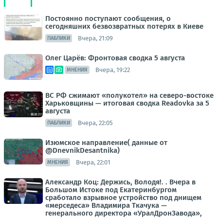
Постоянно поступают сообщения, о
сегодняшних безвозвратных потерях в Киеве
Вчера, 21:09
ПАБЛИКИ
Олег Царёв: Фронтовая сводка 5 августа
Вчера, 19:22
МНЕНИЯ
ВС РФ сжимают «полукотел» на северо-востоке
Харьковщины — итоговая сводка Readovka за 5
августа
Вчера, 22:05
ПАБЛИКИ
Изюмское направление( данные от
@DnevnikDesantnika)
Вчера, 22:01
МНЕНИЯ
Александр Коц: Держись, Володя!. . Вчера в
Большом Истоке под Екатеринбургом
сработало взрывное устройство под днищем
«мерседеса» Владимира Ткачука —
генерального директора «УралДронЗавода»,