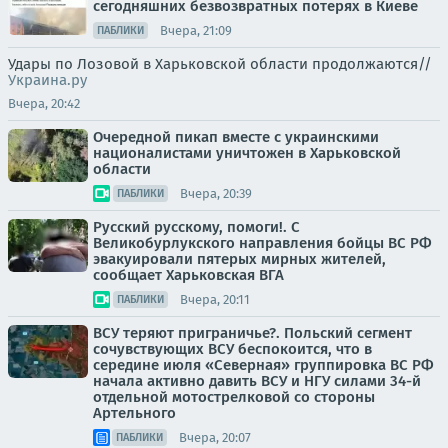
сегодняшних безвозвратных потерях в Киеве
Вчера, 21:09
ПАБЛИКИ
Удары по Лозовой в Харьковской области продолжаются//
Украина.ру
Вчера, 20:42
Очередной пикап вместе с украинскими
националистами уничтожен в Харьковской
области
Вчера, 20:39
ПАБЛИКИ
Русский русскому, помоги!. С
Великобурлукского направления бойцы ВС РФ
эвакуировали пятерых мирных жителей,
сообщает Харьковская ВГА
Вчера, 20:11
ПАБЛИКИ
ВСУ теряют приграничье?. Польский сегмент
сочувствующих ВСУ беспокоится, что в
середине июля «Северная» группировка ВС РФ
начала активно давить ВСУ и НГУ силами 34-й
отдельной мотострелковой со стороны
Артельного
Вчера, 20:07
ПАБЛИКИ