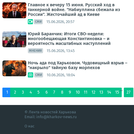
Главное к вечеру 15 июня. Русский ход в
танкерной войне. "Набиуллина сбежала из
России". Жесточайший ад в Киеве
15.06.2026, 20:57
СМИ
Юрий Баранчик: Итоги СВО-недели:
многообещающая Константиновка – и
вероятность масштабных наступлений
15.06.2026, 13:45
МНЕНИЯ
Ночь ада под Харьковом. Чудовищный взрыв –
"накрыло" тайную базу морпехов
10.06.2026, 18:04
СМИ
...
1
2
3
4
5
6
7
8
9
10
11
12
13
14
15
27
© Лента новостей Харькова
Email:
info@kharkov-news.ru
О нас