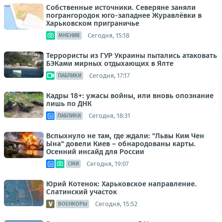
Собственные источники. Северяне заняли
погрангородок юго-западнее Журавлёвки в
Харьковском приграничье
Сегодня, 15:18
МНЕНИЯ
Террористы из ГУР Украины пытались атаковать
БЭКами мирных отдыхающих в Ялте
Сегодня, 17:17
ПАБЛИКИ
Кадры 18+: ужасы войны, или вновь опознание
лишь по ДНК
Сегодня, 18:31
ПАБЛИКИ
Вспыхнуло не там, где ждали: "Львы Ким Чен
Ына" довели Киев – обнародованы карты.
Осенний инсайд для России
Сегодня, 19:07
СМИ
Юрий Котенок: Харьковское направление.
Слатинский участок
Сегодня, 15:52
ВОЕНКОРЫ