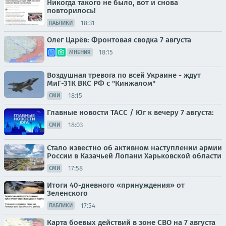
Никогда такого не было, вот и снова
повторилось!
18:31
ПАБЛИКИ
Олег Царёв: Фронтовая сводка 7 августа
18:15
МНЕНИЯ
Воздушная тревога по всей Украине - ждут
МиГ-31К ВКС РФ с "Кинжалом"
18:15
СМИ
Главные новости ТАСС / Юг к вечеру 7 августа:
18:03
СМИ
Стало известно об активном наступлении армии
России в Казачьей Лопани Харьковской области
17:58
СМИ
Итоги 40-дневного «принуждения» от
Зеленского
17:54
ПАБЛИКИ
Карта боевых действий в зоне СВО на 7 августа