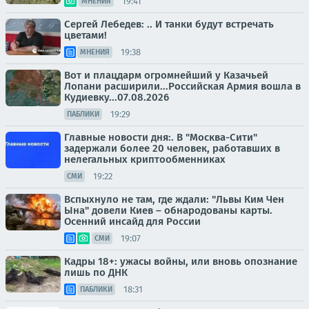
19:41
МНЕНИЯ
Сергей Лебедев: .. И танки будут встречать
цветами!
19:38
МНЕНИЯ
Вот и плацдарм огромнейший у Казачьей
Лопани расширили...Российская Армия вошла в
Кудиевку...07.08.2026
19:29
ПАБЛИКИ
Главные новости дня:. В "Москва-Сити"
задержали более 20 человек, работавших в
нелегальных криптообменниках
19:22
СМИ
Вспыхнуло не там, где ждали: "Львы Ким Чен
Ына" довели Киев – обнародованы карты.
Осенний инсайд для России
19:07
СМИ
Кадры 18+: ужасы войны, или вновь опознание
лишь по ДНК
18:31
ПАБЛИКИ