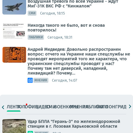
Воздушная тревога по всей Украине - ждут
МиГ-31К ВКС РФ с "Кинжалом"
Сегодня, 18:15
СМИ
Никогда такого не было, вот и снова
повторилось!
Сегодня, 18:31
ПАБЛИКИ
Андрей Медведев: Довольно распространен
вопрос: отчего на Украине наши спецслужбы не
проводят мероприятий того же характера, что
украинские спецслужбы проводят у нас?
Почему там нет диверсий, нападений,
ликвидаций? Почему...
Сегодня, 14:07
МНЕНИЯ
ЛЕНТА
ТОП
ОФИЦ.
ВИДЕО
СМИ
ВОЕНКОРЫ
МНЕНИЯ
ПАБЛИКИ
ФОТО
ЛОНГРИДЫ
Удар БПЛА "Герань-3" по железнодорожной
станции в г. Лозовая Харьковской области