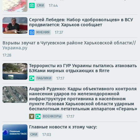
17:44
СМИ
Сергей Лебедев: Набор «добровольцев» в ВСУ
продвигается: Харьков сообщает
17:37
МНЕНИЯ
Взрывы звучат в Чугуевском районе Харьковской области//
Украина.ру
17:28
Террористы из ГУР Украины пытались атаковать
БЭКами мирных отдыхающих в Ялте
17:17
ПАБЛИКИ
Андрей Руденко: Кадры объективного контроля
нанесения ударов по железнодорожной
инфраструктуре противника в населённом
пункте Лозовая Харьковской области ударным
беспилотным летательным аппаратом «Герань»
17:17
ВОЕНКОРЫ
Главные новости к этому часу:
17:03
СМИ