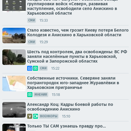
группировки войск «Север», развивая
наступление, освободили село Анискино в
Харьковской области
15:33
СМИ
Стало известно, чем грозит Киеву потеря Белого
Колодезя и Анискино в Харьковской области
15:29
СМИ
Шесть под контролем, два освобождены: ВС РФ
заняли населённые пункты в Харьковской,
Сумской и Запорожской областях
15:22
СМИ
Собственные источники. Северяне заняли
погрангородок юго-западнее Журавлёвки в
Харьковском приграничье
15:18
МНЕНИЯ
Александр Коц: Кадры боевой работы по
освобождению Анискино
15:10
ВОЕНКОРЫ
Только ТЫ САМ узнаешь правду про…