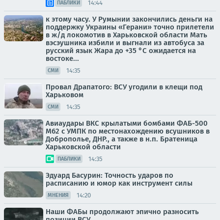
14:44
ПАБЛИКИ
к этому часу. У Румынии закончились деньги на
поддержку Украины «Герани» точно прилетели
в ж/д локомотив в Харьковской области Мать
вэсэушника избили и выгнали из автобуса за
русский язык Жара до +35 °С ожидается на
востоке...
14:35
СМИ
Провал Драпатого: ВСУ угодили в клещи под
Харьковом
14:35
СМИ
Авиаудары ВКС крылатыми бомбами ФАБ-500
М62 с УМПК по местонахождению всушников в
Доброполье, ДНР., а также в н.п. Братеница
Харьковской области
14:35
ПАБЛИКИ
Эдуард Басурин: Точность ударов по
расписанию и юмор как инструмент силы
14:20
МНЕНИЯ
Наши ФАБы продолжают эпично разносить
позиции ВСУ