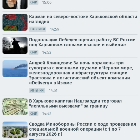
15:06
СМИ
Карман на северо-востоке Харьковской области
наглядно
14:59
ПАБЛИКИ
Подпольщик Лебедев оценил работу ВС России
под Харьковом словами «зашли и выбили»
14:52
СМИ
Андрей Клинцевич: За ночь поражены три
сухогруза с военными грузами в Чёрном море,
железнодорожная инфраструктура станции
Эрастовка и логистический объект компании
«Delivery» в Изюме
14:51
МНЕНИЯ
В Харькове капитан Нацгвардии торговал
"легальными выездами" за границу
14:45
СМИ
Сводка Минобороны России о ходе проведения
специальной военной операции (с 1 по 7
августа 2026 г.)