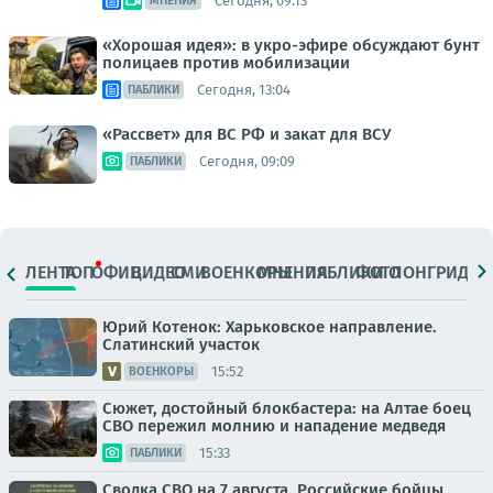
Сегодня, 09:13
МНЕНИЯ
«Хорошая идея»: в укро-эфире обсуждают бунт
полицаев против мобилизации
Сегодня, 13:04
ПАБЛИКИ
«Рассвет» для ВС РФ и закат для ВСУ
Сегодня, 09:09
ПАБЛИКИ
ЛЕНТА
ТОП
ОФИЦ.
ВИДЕО
СМИ
ВОЕНКОРЫ
МНЕНИЯ
ПАБЛИКИ
ФОТО
ЛОНГРИДЫ
Юрий Котенок: Харьковское направление.
Слатинский участок
15:52
ВОЕНКОРЫ
Сюжет, достойный блокбастера: на Алтае боец
СВО пережил молнию и нападение медведя
15:33
ПАБЛИКИ
Сводка СВО на 7 августа. Российские бойцы