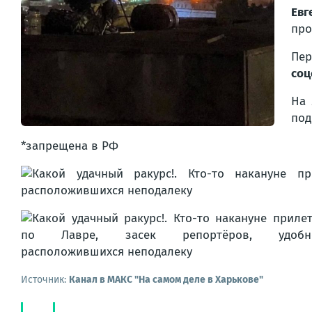
Евг
про
Пе
соц
На 
под
*запрещена в РФ
Источник:
Канал в МАКС "На самом деле в Харькове"