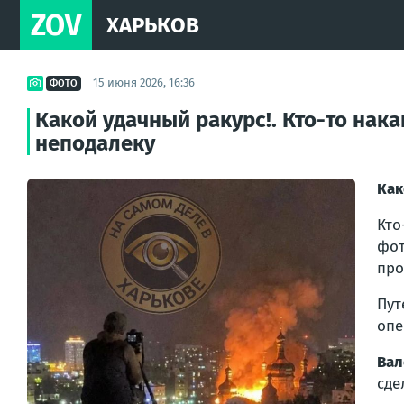
ZOV
ХАРЬКОВ
15 июня 2026, 16:36
ФОТО
Какой удачный ракурс!. Кто-то нак
неподалеку
Как
Кт
фот
про
Пут
опе
Вал
сде