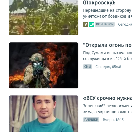
(Покровску):
Перешедшие на сторону 
уничтожают боевиков и б
Сегодня
ВОЕНКОРЫ
"Открыли огонь по
Под Сумами вспыхнул ко
сослуживцам из 125-й бри
Сегодня, 05:48
СМИ
«ВСУ срочно нужна
Зеленский* резко измен
зима, а украинцев ждет 
Вчера, 18:15
ПАБЛИКИ