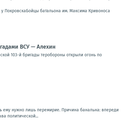
х у ПокровскаБойцы батальона им. Максима Кривоноса
гадами ВСУ — Алехин
ской 103-й бригады теробороны открыли огонь по
рь ему нужно лишь перемирие. Причина банальна: впереди
ва политической...