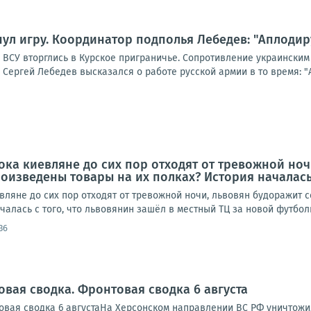
ул игру. Координатор подполья Лебедев: "Аплодир
а ВСУ вторглись в Курское приграничье. Сопротивление украински
Сергей Лебедев высказался о работе русской армии в то время: "Ап
ока киевляне до сих пор отходят от тревожной ноч
роизведены товары на их полках? История началась 
ляне до сих пор отходят от тревожной ночи, львовян будоражит с
алась с того, что львовянин зашёл в местный ТЦ за новой футболко
36
овая сводка. Фронтовая сводка 6 августа
вая сводка 6 августаНа Херсонском направлении ВС РФ уничтожи