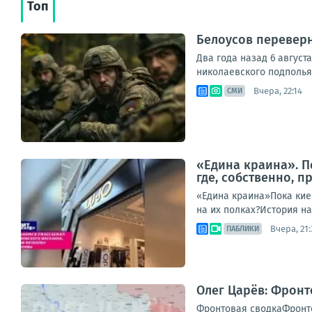
Топ
Белоусов переверн
Два года назад 6 август
николаевского подполья 
Вчера, 22:14
СМИ
«Едина краина». П
где, собственно, п
«Едина краина»Пока киев
на их полках?История нач
Вчера, 21:
ПАБЛИКИ
Олег Царёв: Фронт
Фронтовая сводкаФронто