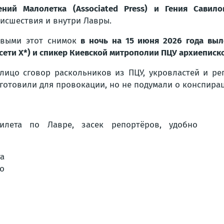
ений Малолетка (Associated Press) и Гения Савило
исшествия и внутри Лавры.
рвыми этот снимок
в ночь на 15 июня 2026 года вы
сети X*) и спикер Киевской митрополии ПЦУ архиеписко
лицо сговор раскольников из ПЦУ, укровластей и ре
готовили для провокации, но не подумали о конспира