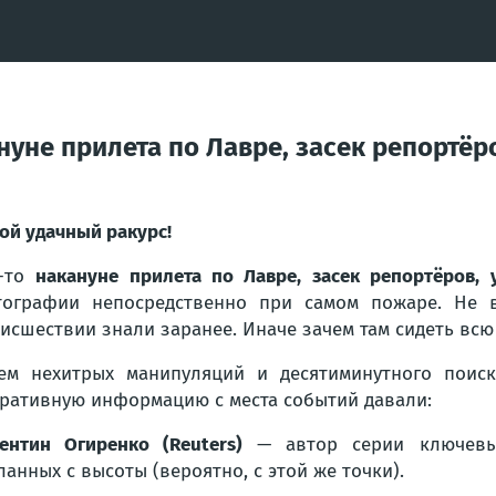
ануне прилета по Лавре, засек репортё
ой удачный ракурс!
о-то
накануне прилета по Лавре, засек репортёров,
ографии непосредственно при самом пожаре. Не в
исшествии знали заранее. Иначе зачем там сидеть всю
ем нехитрых манипуляций и десятиминутного поиск
ративную информацию с места событий давали:
ентин Огиренко (Reuters)
— автор серии ключевых
ланных с высоты (вероятно, с этой же точки).