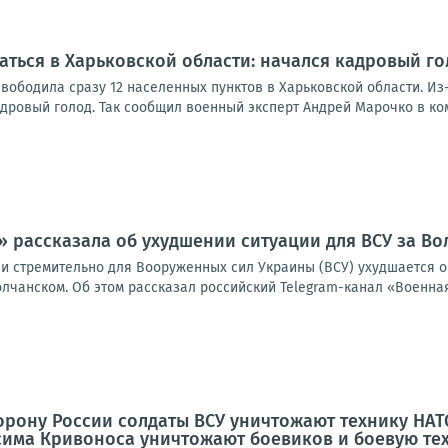
ваться в Харьковской области: начался кадровый г
вободила сразу 12 населенных пунктов в Харьковской области. Из
дровый голод. Так сообщил военный эксперт Андрей Марочко в ком
 рассказала об ухудшении ситуации для ВСУ за В
и стремительно для Вооруженных сил Украины (ВСУ) ухудшается о
олчанском. Об этом рассказал российский Telegram-канал «Военна
рону России солдаты ВСУ уничтожают технику НАТО
сима Кривоноса уничтожают боевиков и боевую тех