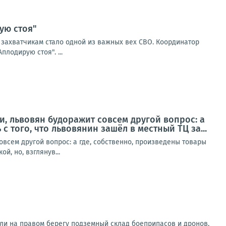
ую стоя"
м захватчикам стало одной из важных вех СВО. Координатор
лодирую стоя". ...
и, львовян будоражит совсем другой вопрос: а
с того, что львовянин зашёл в местный ТЦ за...
овсем другой вопрос: а где, собственно, произведены товары
й, но, взглянув...
ли на правом берегу подземный склад боеприпасов и дронов,