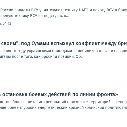
России солдаты ВСУ уничтожают технику НАТО и пехоту ВСУ в боя
оевую технику ВСУ на подступах к...
, 04:42
 своим": под Сумами вспыхнул конфликт между бри
нфликт между украинскими бригадами — мобилизованные из львов
гады после того, как бросили позиции. Об...
 остановка боевых действий по линии фронта»
ил тон: больше никаких требований о возврате территорий — тепе
еще более глубокий энергетический кризис.Украинский политик, гла