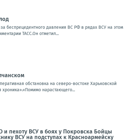
олод
-за беспрецедентного давления ВС РФ в рядах ВСУ на этом
ментарии ТАСС.Он отметил...
олчанском
перативная обстановка на северо-востоке Харьковской
я хроника».«Помимо нарастающего...
 и пехоту ВСУ в боях у Покровска Бойцы
нику ВСУ на подступах к Красноармейску