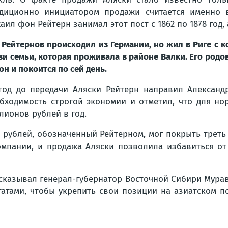
диционно инициатором продажи считается именно 
аил фон Рейтерн занимал этот пост с 1862 по 1878 год, 
 Рейтернов происходил из Германии, но жил в Риге с 
ви семьи, которая проживала в районе Валки. Его родо
 он и покоится по сей день.
год до передачи Аляски Рейтерн направил Александр
бходимость строгой экономии и отметил, что для н
лионов рублей в год.
рублей, обозначенный Рейтерном, мог покрыть треть г
мпании, и продажа Аляски позволила избавиться от 
сказывал генерал-губернатор Восточной Сибири Муравь
тами, чтобы укрепить свои позиции на азиатском п