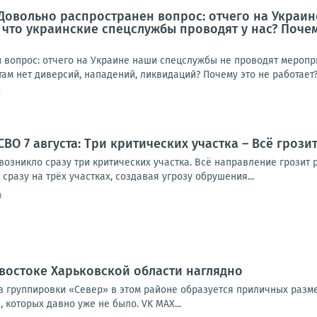
Довольно распространен вопрос: отчего на Украи
, что украинские спецслужбы проводят у нас? Поче
 вопрос: отчего на Украине наши спецслужбы не проводят меропри
там нет диверсий, нападений, ликвидаций? Почему это не работает?У
7
ВО 7 августа: Три критических участка – Всё грози
озникло сразу три критических участка. Всё направление грозит р
сразу на трёх участках, создавая угрозу обрушения...
0
востоке Харьковской области наглядно
в группировки «Север» в этом районе образуется приличных разм
, которых давно уже не было. VK MAX...