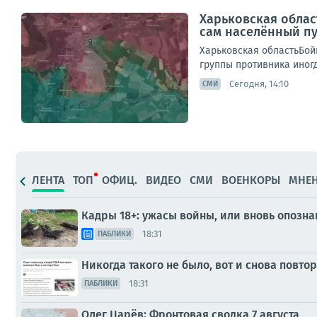
Харьковская облас
сам населённый п
Харьковская областьБой
группы противника иногд
Сегодня, 14:10
СМИ
ЛЕНТА
ТОП
ОФИЦ.
ВИДЕО
СМИ
ВОЕНКОРЫ
МНЕ
Кадры 18+: ужасы войны, или вновь опозн
18:31
ПАБЛИКИ
Никогда такого не было, вот и снова повто
18:31
ПАБЛИКИ
Олег Царёв: Фронтовая сводка 7 августа