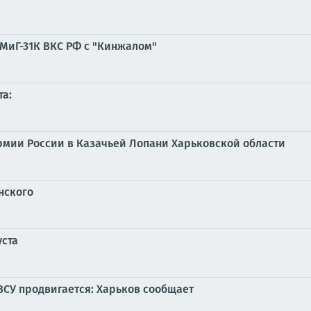
 МиГ-31К ВКС РФ с "Кинжалом"
та:
армии России в Казачьей Лопани Харьковской области
нского
уста
ВСУ продвигается: Харьков сообщает