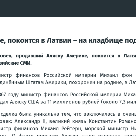
, покоится в Латвии – на кладбище по
овек, продавший Аляску Америке, покоится в Лат
вийские СМИ.
нистр финансов Российской империи Михаил фон 
динённым Штатам Америки, похоронен на родине, в Ла
867 году министр финансов Российской империи Миха
дал Аляску США за 11 миллионов рублей (около 7,3 ми
 сделка была уникальна тем, что заключалась в очен
овек: Александр II, великий князь Константин Роман
истр финансов Михаил Рейтерн, морской министр Н
кль. О факте продажи Аляски стало известно толь