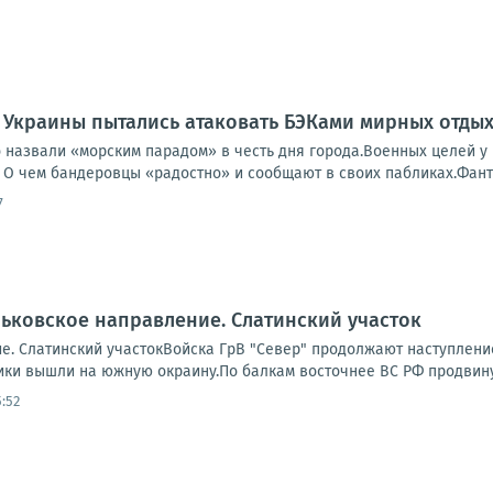
 Украины пытались атаковать БЭКами мирных отды
о назвали «морским парадом» в честь дня города.Военных целей у
 О чем бандеровцы «радостно» и сообщают в своих пабликах.Фанто
7
ьковское направление. Слатинский участок
е. Слатинский участокВойска ГрВ "Север" продолжают наступление
ки вышли на южную окраину.По балкам восточнее ВС РФ продвинули
:52