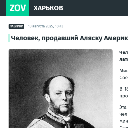
ZOV
ХАРЬКОВ
13 августа 2025, 10:43
ПАБЛИКИ
Человек, продавший Аляску Америке
Чел
лат
Ми
Сое
В 1
про
Эта
чел
мин
Сте