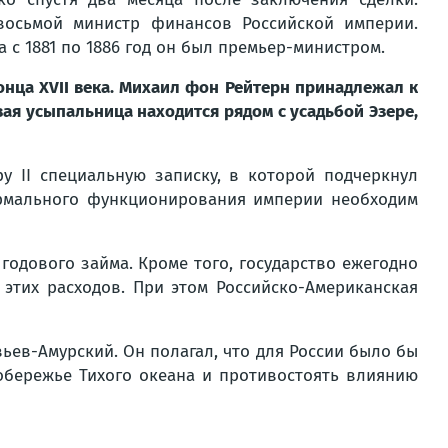
восьмой министр финансов Российской империи.
а с 1881 по 1886 год он был премьер-министром.
конца XVII века. Михаил фон Рейтерн принадлежал к
вая усыпальница находится рядом с усадьбой Эзере,
у II специальную записку, в которой подчеркнул
ормального функционирования империи необходим
одового займа. Кроме того, государство ежегодно
этих расходов. При этом Российско-Американская
ев-Амурский. Он полагал, что для России было бы
обережье Тихого океана и противостоять влиянию