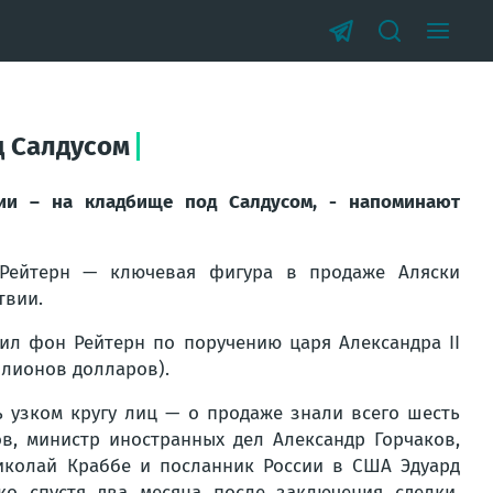
д Салдусом
вии – на кладбище под Салдусом, - напоминают
Рейтерн — ключевая фигура в продаже Аляски
твии.
ил фон Рейтерн по поручению царя Александра II
ллионов долларов).
ь узком кругу лиц — о продаже знали всего шесть
ов, министр иностранных дел Александр Горчаков,
иколай Краббе и посланник России в США Эдуард
ко спустя два месяца после заключения сделки.