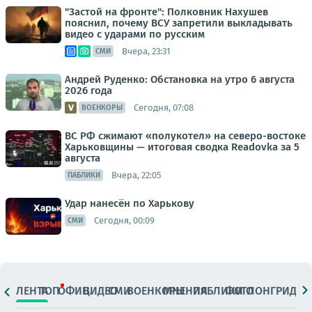
"Застой на фронте": Полковник Нахушев
пояснил, почему ВСУ запретили выкладывать
видео с ударами по русским
Вчера, 23:31
СМИ
Андрей Руденко: Обстановка на утро 6 августа
2026 года
Сегодня, 07:08
ВОЕНКОРЫ
ВС РФ сжимают «полукотел» на северо-востоке
Харьковщины — итоговая сводка Readovka за 5
августа
Вчера, 22:05
ПАБЛИКИ
Удар нанесён по Харькову
Сегодня, 00:09
СМИ
ЛЕНТА
ТОП
ОФИЦ.
ВИДЕО
СМИ
ВОЕНКОРЫ
МНЕНИЯ
ПАБЛИКИ
ФОТО
ЛОНГРИДЫ