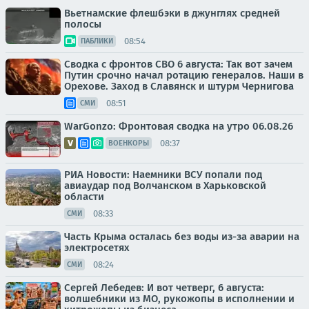
Вьетнамские флешбэки в джунглях средней
полосы
08:54
ПАБЛИКИ
Сводка с фронтов СВО 6 августа: Так вот зачем
Путин срочно начал ротацию генералов. Наши в
Орехове. Заход в Славянск и штурм Чернигова
08:51
СМИ
WarGonzo: Фронтовая сводка на утро 06.08.26
08:37
ВОЕНКОРЫ
РИА Новости: Наемники ВСУ попали под
авиаудар под Волчанском в Харьковской
области
08:33
СМИ
Часть Крыма осталась без воды из-за аварии на
электросетях
08:24
СМИ
Сергей Лебедев: И вот четверг, 6 августа:
волшебники из МО, рукожопы в исполнении и