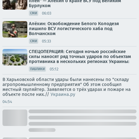
плен" — Алёхин о крахе ВСУ под Великим
Бурлуком
06:03
СМИ
Алёхин: Освобождение Белого Колодезя
лишило ВСУ логистического хаба под
Волчанском
05:33
СМИ
СПЕЦОПЕРАЦИЯ: Сегодня ночью российские
силы наносят ряд точных ударов по объектам
противника в нескольких регионах Украины:
05:12
ПАБЛИКИ
В Харьковской области удары были нанесены по "складу
агропромышленному предприятия" Об этом сообщил
местный гауляйтер. Заявляется о трёх ударах и пожаре на
объекте после них.//
Украина.ру
04:54