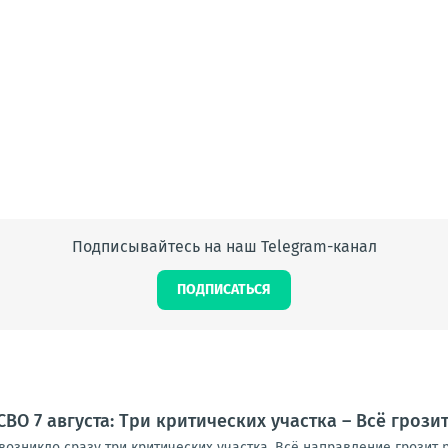
Подписывайтесь на наш Telegram-канал
ПОДПИСАТЬСЯ
ВО 7 августа: Три критических участка – Всё грози
озникло сразу три критических участка. Всё направление грозит р