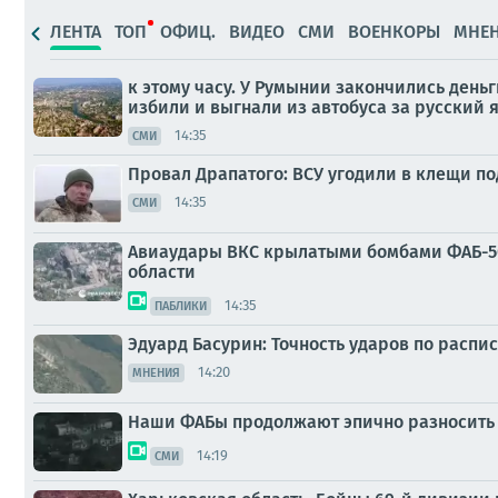
ЛЕНТА
ТОП
ОФИЦ.
ВИДЕО
СМИ
ВОЕНКОРЫ
МНЕ
к этому часу. У Румынии закончились день
избили и выгнали из автобуса за русский я
14:35
СМИ
Провал Драпатого: ВСУ угодили в клещи п
14:35
СМИ
Авиаудары ВКС крылатыми бомбами ФАБ-500
области
14:35
ПАБЛИКИ
Эдуард Басурин: Точность ударов по расп
14:20
МНЕНИЯ
Наши ФАБы продолжают эпично разносить
14:19
СМИ