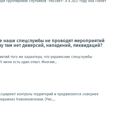
я группировке спутников "Рассвет". А к 2027 году она станет
не наши спецслужбы не проводят мероприятий
му там нет диверсий, нападений, ликвидаций?
ятий того же характера, что украинские спецслужбы
 меня есть один ответ. Многим...
асширяют контроль территорий и продвигаются севернее
раинах Новояковлевки. (Рис....