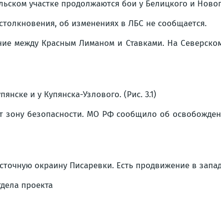
ском участке продолжаются бои у Белицкого и Нового Д
толкновения, об изменениях в ЛБС не сообщается.
ие между Красным Лиманом и Ставками. На Северском 
нске и у Купянска-Узлового. (Рис. 3.1)
 зону безопасности. МО РФ сообщило об освобождении
сточную окраину Писаревки. Есть продвижение в западн
тдела проекта