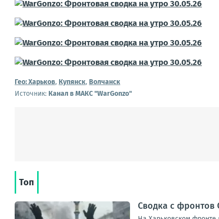
Гео:
Харьков
,
Купянск
,
Волчанск
Источник:
Канал в МАКС "WarGonzo"
Топ
Сводка с фронтов С
На Харьковском фронте в