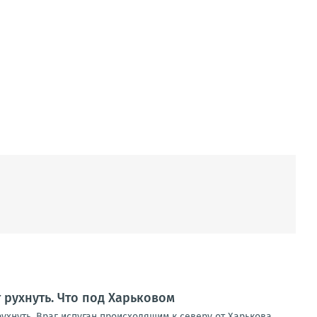
т рухнуть. Что под Харьковом
ухнуть. Враг испуган происходящим к северу от Харькова.