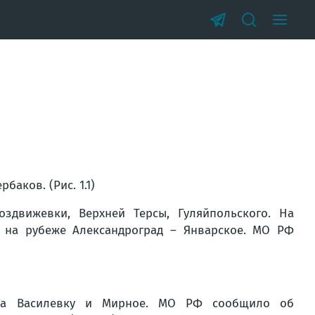
аков. (Рис. 1.1)
здвижевки, Верхней Терсы, Гуляйпольского. На
 на рубеже Александроград – Январское. МО РФ
 за Василевку и Мирное. МО РФ сообщило об