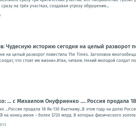
сразу на трёх участках, создавая угрозу обрушения...
0
: Чудесную историю сегодня на целый разворот п
ня на целый разворот поместила The Times. Заголовок многообе
олдат, что стоит им жизни».Итак, читаем. Некий молодой солдат по
7
: … с Михаилом Онуфриенко …. Россия продала 18 
 …Россия продала 18 Як-130 Вьетнаму...В этом году на долю Росс
Ф на конец июня – более $720 млрд. В которых физического золота 2
9:13