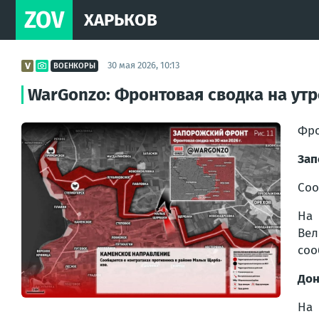
ZOV
ХАРЬКОВ
30 мая 2026, 10:13
ВОЕНКОРЫ
WarGonzo: Фронтовая сводка на утр
Фро
Зап
Соо
На 
Вел
соо
Дон
На