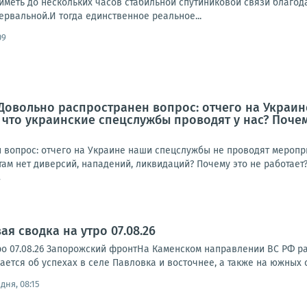
иметь до нескольких часов стабильной спутиниковой связи благодар
ервальной.И тогда единственное реальное...
09
Довольно распространен вопрос: отчего на Украи
, что украинские спецслужбы проводят у нас? Поче
 вопрос: отчего на Украине наши спецслужбы не проводят меропри
там нет диверсий, нападений, ликвидаций? Почему это не работает?У
7
я сводка на утро 07.08.26
ро 07.08.26 Запорожский фронтНа Каменском направлении ВС РФ р
тся об успехах в селе Павловка и восточнее, а также на южных ок
дня, 08:15