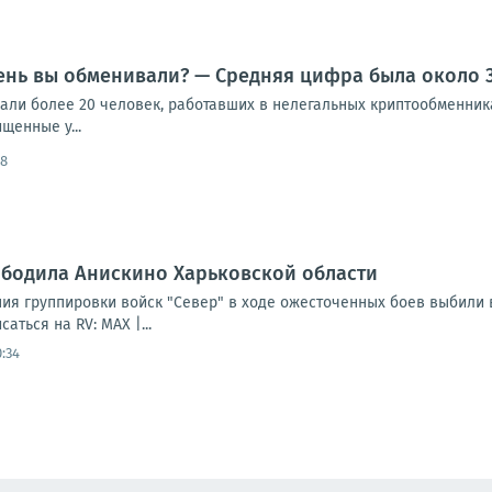
ень вы обменивали? — Средняя цифра была около 
жали более 20 человек, работавших в нелегальных криптообменник
щенные у...
48
ободила Анискино Харьковской области
я группировки войск "Север" в ходе ожесточенных боев выбили в
аться на RV: MAX |...
:34