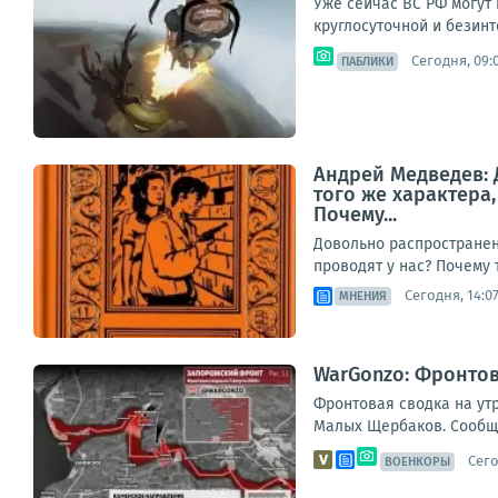
Уже сейчас ВС РФ могут 
круглосуточной и безинт
Сегодня, 09:
ПАБЛИКИ
Андрей Медведев: 
того же характера
Почему...
Довольно распространен
проводят у нас? Почему 
Сегодня, 14:0
МНЕНИЯ
WarGonzo: Фронтова
Фронтовая сводка на ут
Малых Щербаков. Сообщае
Сего
ВОЕНКОРЫ