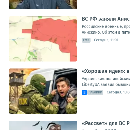
ВС РФ заняли Анис
Российские военные, пр
Анискино. Об этом в пят
Сегодня, 11:01
СМИ
«Хорошая идея»: в
Украинским полицейским
LibertyUA заявил бывши
Сегодня, 13:0
ПАБЛИКИ
«Рассвет» для ВС Р