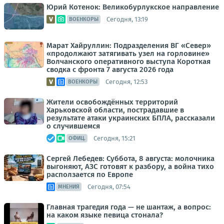
Юрий Котенок: Великобурлукское направление
Сегодня, 13:19
ВОЕНКОРЫ
Марат Хайруллин: Подразделения ВГ «Север»
«продолжают затягивать узел на горловине»
Волчанского оперативного выступа Короткая
сводка с фронта 7 августа 2026 года
Сегодня, 12:53
ВОЕНКОРЫ
Жители освобождённых территорий
Харьковской области, пострадавшие в
результате атаки украинских БПЛА, рассказали
о случившемся
Сегодня, 15:21
ОФИЦ.
Сергей Лебедев: Суббота, 8 августа: молочника
выгоняют, АЗС готовят к разбору, а война тихо
расползается по Европе
Сегодня, 07:54
МНЕНИЯ
Главная трагедия года — не шантаж, а вопрос:
на каком языке певица стонала?