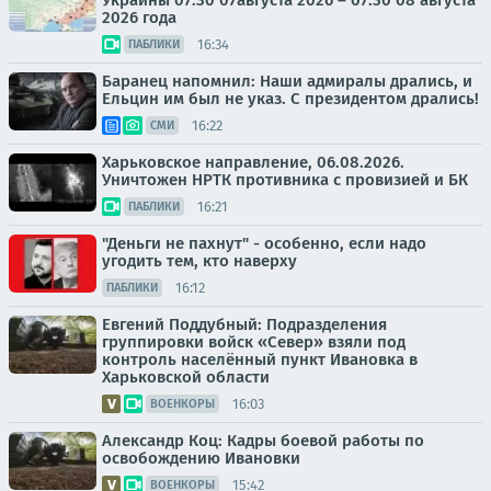
Украины 07:30 07августа 2026 – 07:30 08 августа
2026 года
16:34
ПАБЛИКИ
Баранец напомнил: Наши адмиралы дрались, и
Ельцин им был не указ. С президентом дрались!
16:22
СМИ
Харьковское направление, 06.08.2026.
Уничтожен НРТК противника с провизией и БК
16:21
ПАБЛИКИ
"Деньги не пахнут" - особенно, если надо
угодить тем, кто наверху
16:12
ПАБЛИКИ
Евгений Поддубный: Подразделения
группировки войск «Север» взяли под
контроль населённый пункт Ивановка в
Харьковской области
16:03
ВОЕНКОРЫ
Александр Коц: Кадры боевой работы по
освобождению Ивановки
15:42
ВОЕНКОРЫ