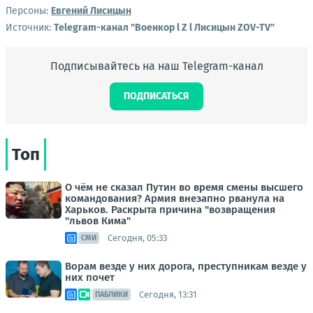
Персоны:
Евгений Лисицын
Источник:
Telegram-канал "Военкор l Z l Лисицын ZOV-TV"
Подписывайтесь на наш Telegram-канал
ПОДПИСАТЬСЯ
Топ
О чём не сказал Путин во время смены высшего
командования? Армия внезапно рванула на
Харьков. Раскрыта причина "возвращения
"львов Кима"
Сегодня, 05:33
СМИ
Ворам везде у них дорога, преступникам везде у
них почет
Сегодня, 13:31
ПАБЛИКИ