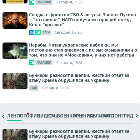
Сегодня, 11:36
ПАБЛИКИ
Сводка с фронтов СВО 8 августа: Звонок Путина
– "это финал". НАТО получили горящий поезд.
Коц о "крышке"
Сегодня, 08:36
СМИ
Нерабы. Читая украинские паблики, мы
постоянно сталкиваемся с их высказываниями о
том, что они не «Московия», у них нет рабства
Сегодня, 16:37
ПАБЛИКИ
Бункеры разносят в щепки: жесткий ответ за
атаку Крыма обрушился на Украину
Сегодня, 17:06
СМИ
ЛЕНТА
ТОП
ОФИЦ.
ВИДЕО
СМИ
ВОЕНКОРЫ
МНЕНИЯ
ПАБЛИКИ
ФОТО
ЛОНГРИДЫ
Бункеры разносят в щепки: жесткий ответ за
атаку Крыма обрушился на Украину