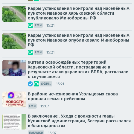
Кадры установления контроля над населённым
пунктом Ивановка Харьковской области
опубликовало Минобороны РФ
15:21
СМИ
Кадры установления контроля над населенным
пунктом Ивановка опубликовало Минобороны
РФ
15:21
СМИ
Жители освобождённых территорий
Харьковской области, пострадавшие в
результате атаки украинских БПЛА, рассказали
о случившемся
15:21
ОФИЦ.
В районе исчезновения Усольцевых снова
пропала семья с ребенком
15:07
СМИ
В заключение:. Уходя с должности главы
Купянской администрации, Беседин рассыпался
в благодарностях
15:07
ПАБЛИКИ