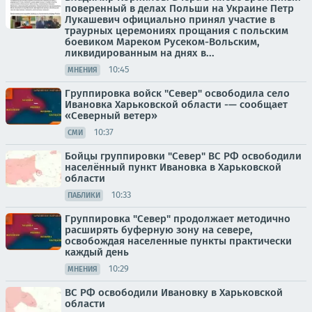
поверенный в делах Польши на Украине Петр
Лукашевич официально принял участие в
траурных церемониях прощания с польским
боевиком Мареком Русеком-Вольским,
ликвидированным на днях в...
10:45
МНЕНИЯ
Группировка войск "Север" освободила село
Ивановка Харьковской области -— сообщает
«Северный ветер»
10:37
СМИ
Бойцы группировки "Север" ВС РФ освободили
населённый пункт Ивановка в Харьковской
области
10:33
ПАБЛИКИ
Группировка "Север" продолжает методично
расширять буферную зону на севере,
освобождая населенные пункты практически
каждый день
10:29
МНЕНИЯ
ВС РФ освободили Ивановку в Харьковской
области