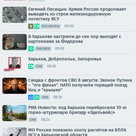
Евгений Лисицын: Армия России продолжает
выводить из строя железнодорожную
логистику ВСУ
09:09
ВОЕНКОРЫ
В Харькове кастрюли до сих пор выходят с
картонками за Федорова
09:09
ПАБЛИКИ
Харьков, Доброполье, Запорожье
08:36
СМИ
Сводка с фронтов СВО 8 августа: Звонок Путина
– "это финал". НАТО получили горящий поезд.
Коц о "крышке"
08:36
СМИ
РИА Новости: под Харьков перебросили 10-ю
горно-штурмовую бригаду «Эдельвейс»
08:24
СМИ
МО России показало охоту расчётов на БПЛА
ВСУ в Харьковской области