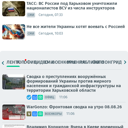
ТАСС: ВС России под Харьковом уничтожили
националистов ВСУ из числа инструкторов
Сегодня, 07:33
СМИ
Не все жители Украины хотят воевать с Россией
Сегодня, 10:03
СМИ
ЛЕНТА
ТОП
ОФИЦ.
ВИДЕО
СМИ
ВОЕНКОРЫ
МНЕНИЯ
ПАБЛИКИ
ФОТО
ЛОНГРИДЫ
Сводка о преступлениях вооружённых
формирований Украины против мирного
населения и гражданской инфраструктуры на
территории Харьковской области
11:06
ОФИЦ.
WarGonzo: Фронтовая сводка на утро 08.08.26
11:06
ВОЕНКОРЫ
Владимир Корнилов: Вчера в Киеве временный