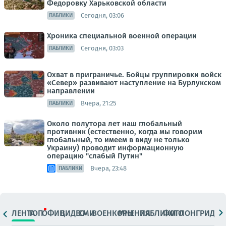
Федоровку Харьковской области
Сегодня, 03:06
ПАБЛИКИ
Хроника специальной военной операции
Сегодня, 03:03
ПАБЛИКИ
Охват в приграничье. Бойцы группировки войск
«Север» развивают наступление на Бурлукском
направлении
Вчера, 21:25
ПАБЛИКИ
Около полутора лет наш глобальный
противник (естественно, когда мы говорим
глобальный, то имеем в виду не только
Украину) проводит информационную
операцию "слабый Путин"
Вчера, 23:48
ПАБЛИКИ
ЛЕНТА
ТОП
ОФИЦ.
ВИДЕО
СМИ
ВОЕНКОРЫ
МНЕНИЯ
ПАБЛИКИ
ФОТО
ЛОНГРИДЫ