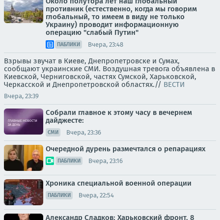
Около полутора лет наш глобальный
противник (естественно, когда мы говорим
глобальный, то имеем в виду не только
Украину) проводит информационную
операцию "слабый Путин"
Вчера, 23:48
ПАБЛИКИ
Взрывы звучат в Киеве, Днепропетровске и Сумах,
сообщают украинские СМИ. Воздушная тревога объявлена в
Киевской, Черниговской, частях Сумской, Харьковской,
Черкасской и Днепропетровской областях.//
ВЕСТИ
Вчера, 23:39
Собрали главное к этому часу в вечернем
дайджесте:
Вчера, 23:36
СМИ
Очередной дурень размечтался о репарациях
Вчера, 23:16
ПАБЛИКИ
Хроника специальной военной операции
Вчера, 22:54
ПАБЛИКИ
Александр Сладков: Харьковский фронт, 8