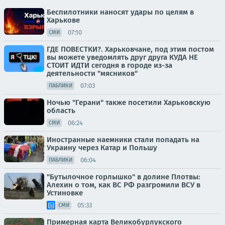
Беспилотники наносят удары по целям в
Харькове
07:10
СМИ
ГДЕ ПОВЕСТКИ?. Харьковчане, под этим постом
вы можете уведомлять друг друга КУДА НЕ
СТОИТ ИДТИ сегодня в городе из-за
деятельности "мясников"
07:03
ПАБЛИКИ
Ночью "Герани" также посетили Харьковскую
область
06:24
СМИ
Иностранные наемники стали попадать на
Украину через Катар и Польшу
06:04
ПАБЛИКИ
"Бутылочное горлышко" в долине Плотвы:
Алехин о том, как ВС РФ разгромили ВСУ в
Устиновке
05:33
СМИ
Примерная карта Великобурлукского