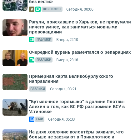
без вести»
Сегодня, 00:06
ВОЕНКОРЫ
Рагули, приехавшие в Харьков, не придумали
ничего умнее, как заниматься мовными
провокациями
Вчера, 22:10
ПАБЛИКИ
Очередной дурень размечтался о репарациях
Вчера, 23:16
ПАБЛИКИ
Примерная карта Великобурлукского
направления
Сегодня, 03:21
ПАБЛИКИ
"Бутылочное горлышко" в долине Плотвы:
Алехин о том, как ВС РФ разгромили ВСУ в
Устиновке
Сегодня, 05:33
СМИ
На днях хохлячие волонтёры заявили, что
больше не заезжают в Приколотное и